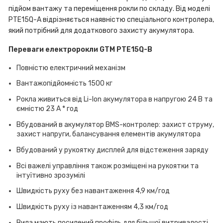
підйом вантажу та переміщення рокли по складу. Від моделі
PTE15Q-A відрізняється наявністю спеціального контролера,
який потрібний для додаткового захисту акумулятора.
Переваги електророкли GTM PTE15Q-B
Повністю електричний механізм
Вантажопідйомність 1500 кг
Рокла живиться від Li-Ion акумулятора в напругою 24 В та
ємністю 23 А * год
Вбудований в акумулятор BMS-контролер: захист струму,
захист напруги, балансування елементів акумулятора
Вбудований у рукоятку дисплей для відстеження заряду
Всі важелі управління також розміщені на рукоятки та
інтуїтивно зрозумілі
Швидкість руху без навантаження 4,9 км/год
Швидкість руху із навантаженням 4,3 км/год
Вила мають посилений профіль для більшої витривалості