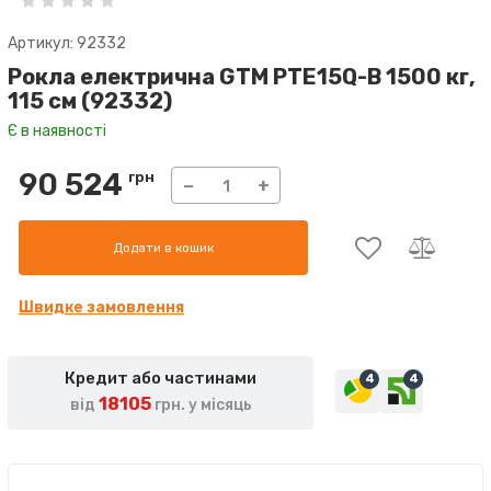
Артикул: 92332
Рокла електрична GTM PTE15Q-B 1500 кг,
115 см (92332)
Є в наявності
90 524
грн
−
+
Додати в кошик
Швидке замовлення
Кредит або частинами
4
4
18105
від
грн. у місяць