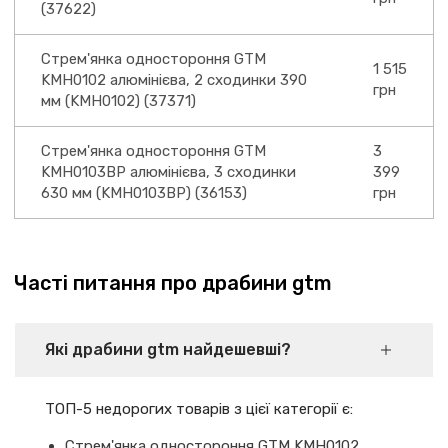
(37622)
Стрем'янка одностороння GTM
1 515
KMH0102 алюмінієва, 2 сходинки 390
грн
мм (KMH0102) (37371)
Стрем'янка одностороння GTM
3
KMH0103BP алюмінієва, 3 сходинки
399
630 мм (KMH0103BP) (36153)
грн
Часті питання про драбини gtm
Які драбини gtm найдешевші?
ТОП-5 недорогих товарів з цієї категорії є:
Стрем'янка одностороння GTM KMH0102