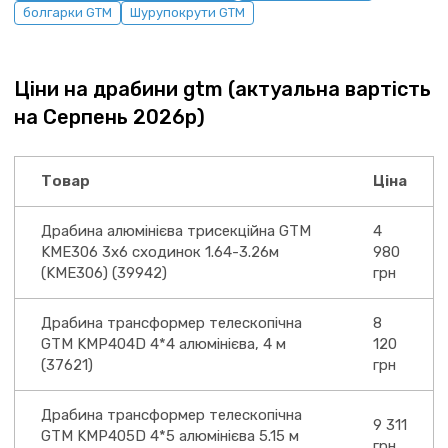
болгарки GTM
Шурупокрути GTM
Ціни на драбини gtm (актуальна вартість
на Серпень 2026р)
Товар
Ціна
Драбина алюмінієва трисекційна GTM
4
KME306 3x6 сходинок 1.64-3.26м
980
(KME306) (39942)
грн
Драбина трансформер телескопічна
8
GTM KMP404D 4*4 алюмінієва, 4 м
120
(37621)
грн
Драбина трансформер телескопічна
9 311
GTM KMP405D 4*5 алюмінієва 5.15 м
грн