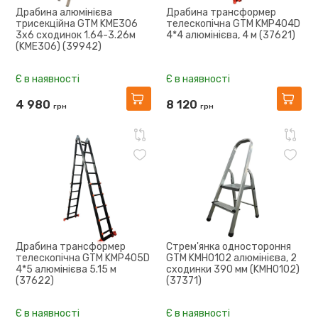
Драбина алюмінієва
Драбина трансформер
трисекційна GTM KME306
телескопічна GTM KMP404D
3x6 сходинок 1.64-3.26м
4*4 алюмінієва, 4 м (37621)
(KME306) (39942)
Є в наявності
Є в наявності
4 980
8 120
грн
грн
Драбина трансформер
Стрем'янка одностороння
телескопічна GTM KMP405D
GTM KMH0102 алюмінієва, 2
4*5 алюмінієва 5.15 м
сходинки 390 мм (KMH0102)
(37622)
(37371)
Є в наявності
Є в наявності