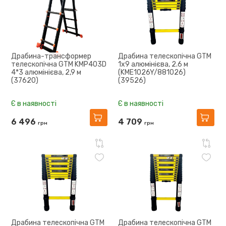
Драбина-трансформер
Драбина телескопічна GTM
телескопічна GTM KMP403D
1x9 алюмінієва, 2.6 м
4*3 алюмінієва, 2,9 м
(KME1026Y/881026)
(37620)
(39526)
Є в наявності
Є в наявності
6 496
4 709
грн
грн
Драбина телескопічна GTM
Драбина телескопічна GTM