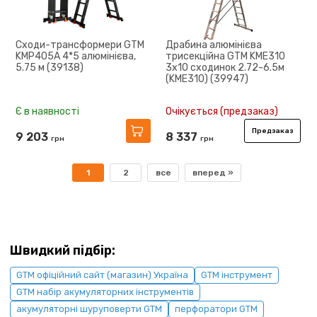
Сходи-трансформери GTM
Драбина алюмінієва
KMP405A 4*5 алюмінієва,
трисекційна GTM KME310
5.75 м (39138)
3x10 сходинок 2.72-6.5м
(KME310) (39947)
Є в наявності
Очікується (предзаказ)
Предзаказ
9 203
8 337
грн
грн
1
2
все
вперед »
Швидкий підбір:
GTM офіційний сайт (магазин) Україна
GTM інструмент
GTM набір акумуляторних інструментів
акумуляторні шуруповерти GTM
перфоратори GTM