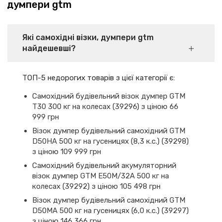
думпери gtm
Які самохідні візки, думпери gtm
найдешевші?
ТОП-5 недорогих товарів з цієї категорії є:
Самохідний будівельний візок думпер GTM
T30 300 кг на колесах (39296) з ціною 66
999 грн
Візок думпер будівельний самохідний GTM
D50HA 500 кг на гусеницях (8,3 к.с.) (39298)
з ціною 109 999 грн
Самохідний будівельний акумуляторний
візок думпер GTM E50M/32A 500 кг на
колесах (39292) з ціною 105 498 грн
Візок думпер будівельний самохідний GTM
D50MA 500 кг на гусеницях (6,0 к.с.) (39297)
з ціною 146 366 грн