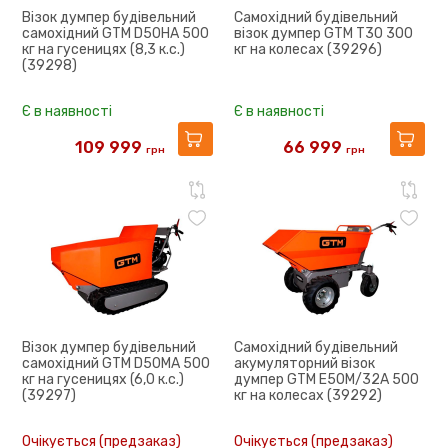
Візок думпер будівельний
Самохідний будівельний
самохідний GTM D50HA 500
візок думпер GTM T30 300
кг на гусеницях (8,3 к.с.)
кг на колесах (39296)
(39298)
Є в наявності
Є в наявності
109 999
66 999
грн
грн
160 645
86 867
Візок думпер будівельний
Самохідний будівельний
самохідний GTM D50MA 500
акумуляторний візок
кг на гусеницях (6,0 к.с.)
думпер GTM E50M/32A 500
(39297)
кг на колесах (39292)
Очікується (предзаказ)
Очікується (предзаказ)