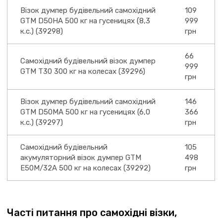
Візок думпер будівельний самохідний
109
GTM D50HA 500 кг на гусеницях (8,3
999
к.с.) (39298)
грн
66
Самохідний будівельний візок думпер
999
GTM T30 300 кг на колесах (39296)
грн
Візок думпер будівельний самохідний
146
GTM D50MA 500 кг на гусеницях (6,0
366
к.с.) (39297)
грн
Самохідний будівельний
105
акумуляторний візок думпер GTM
498
E50M/32A 500 кг на колесах (39292)
грн
Часті питання про самохідні візки,