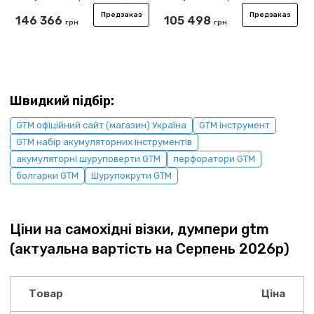
Предзаказ
Предзаказ
146 366
105 498
грн
грн
Швидкий підбір:
GTM офіційний сайт (магазин) Україна
GTM інструмент
GTM набір акумуляторних інструментів
акумуляторні шуруповерти GTM
перфоратори GTM
болгарки GTM
Шурупокрути GTM
Ціни на самохідні візки, думпери gtm
(актуальна вартість на Серпень 2026р)
Товар
Ціна