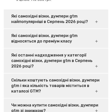
Які самохідні візки, думпери gtm
найпопулярніші в Серпень 2026 році?
Які самохідні візки, думпери gtm
відносяться до преміум класу
Які останні надходження у категорії
самохідні візки, думпери gtm в Серпень
2026 році?
Скільки коштують самохідні візки, думпери
gtm і яка кількість товарів міститься в
каталозі GTM?
Чи можна купити самохідні візки, думпери
gtm зі знижкою?