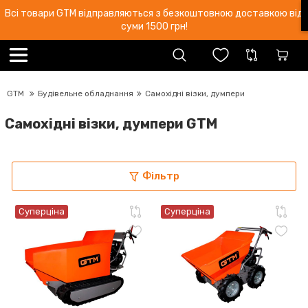
Всі товари GTM відправляються з безкоштовною доставкою від
суми 1500 грн!
GTM
Будівельне обладнання
Самохідні візки, думпери
Самохідні візки, думпери GTM
Фільтр
Суперціна
Суперціна