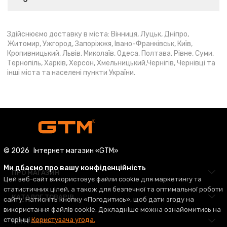
Здійснюємо доставку в міста: Вінниця, Луцьк, Дніпро,
Житомир, Ужгород, Запоріжжя, Івано-Франківськ, Київ,
Кропивницький, Львів, Миколаїв, Одеса, Полтава, Рівне, Суми,
Тернопіль, Харків, Херсон, Хмельницький,Чернігів, Чернівці та
інші міста та населені пункти України.
© 2026
Інтернет магазин «GTM»
Ми дбаємо про вашу конфіденційність
ПРО МАГАЗИН
Цей веб-сайт використовує файли cookie для маркетингу та
статистичних цілей, а також для безпечної та оптимальної роботи
КАТАЛОГ ТОВАРІВ
сайту. Натисніть кнопку «Погодитись», щоб дати згоду на
використання файлів cookie. Докладніше можна ознайомитись на
сторінці
Користувача угода.
КОНТАКТИ