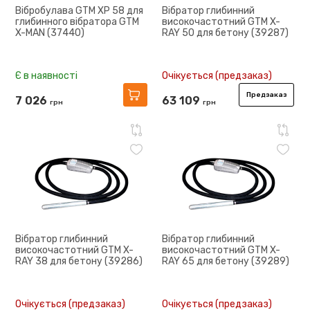
Вібробулава GTM XP 58 для
Вібратор глибинний
глибинного вібратора GTM
високочастотний GTM X-
X-MAN (37440)
RAY 50 для бетону (39287)
Є в наявності
Очікується (предзаказ)
Предзаказ
7 026
63 109
грн
грн
Вібратор глибинний
Вібратор глибинний
високочастотний GTM X-
високочастотний GTM X-
RAY 38 для бетону (39286)
RAY 65 для бетону (39289)
Очікується (предзаказ)
Очікується (предзаказ)