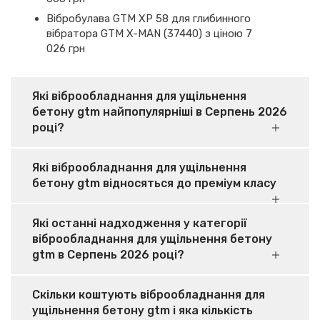
Вібробулава GTM XP 58 для глибинного
вібратора GTM X-MAN (37440) з ціною 7
026 грн
Які віброобладнання для ущільнення
бетону gtm найпопулярніші в Серпень 2026
році?
Які віброобладнання для ущільнення
бетону gtm відносяться до преміум класу
Які останні надходження у категорії
віброобладнання для ущільнення бетону
gtm в Серпень 2026 році?
Скільки коштують віброобладнання для
ущільнення бетону gtm і яка кількість