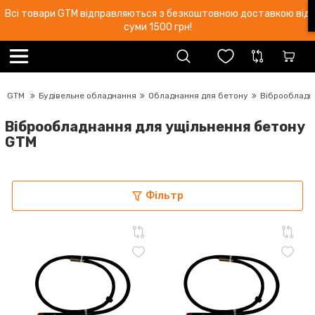
Всі товари GTM відправляються з безкоштовною доставкою від
суми 1500 грн!
GTM
Будівельне обладнання
Обладнання для бетону
Віброобладн
Віброобладнання для ущільнення бетону
GTM
Фільтр