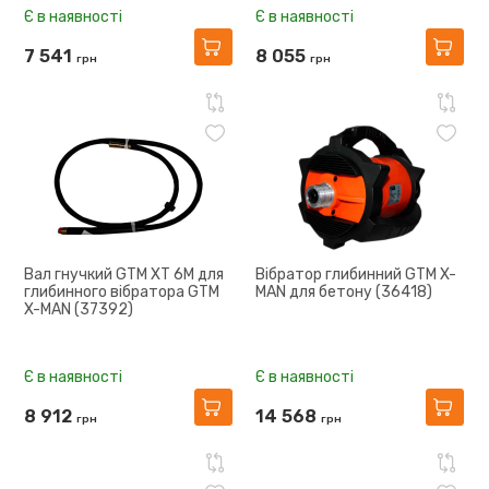
Є в наявності
Є в наявності
7 541
8 055
грн
грн
Вал гнучкий GTM XT 6M для
Вібратор глибинний GTM X-
глибинного вібратора GTM
MAN для бетону (36418)
X-MAN (37392)
Є в наявності
Є в наявності
8 912
14 568
грн
грн