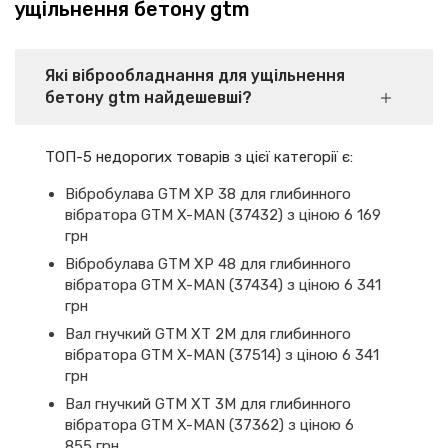
ущільнення бетону gtm
Які віброобладнання для ущільнення
бетону gtm найдешевші?
ТОП-5 недорогих товарів з цієї категорії є:
Вібробулава GTM XP 38 для глибинного
вібратора GTM X-MAN (37432) з ціною 6 169
грн
Вібробулава GTM XP 48 для глибинного
вібратора GTM X-MAN (37434) з ціною 6 341
грн
Вал гнучкий GTM XT 2M для глибинного
вібратора GTM X-MAN (37514) з ціною 6 341
грн
Вал гнучкий GTM XT 3M для глибинного
вібратора GTM X-MAN (37362) з ціною 6
855 грн