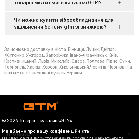
товарів міститься в каталозі GTM?
Чи можна купити віброобладнання для
ущільнення бетону gtm зі знижкою?
Здійснюємо доставку в міста: Вінниця, Луцьк, Дніпро,
Житомир, Ужгород, Запоріжжя, Івано-Франківськ, Київ,
Кропивницький, Львів, Миколаїв, Одеса, Полтава, Рівне, Суми,
Тернопіль, Харків, Херсон, Хмельницький,Чернігів, Чернівці та
інші міста та населені пункти України.
© 2026
Інтернет магазин «GTM»
Ми дбаємо про вашу конфіденційність
ПРО МАГАЗИН
Цей веб-сайт використовує файли cookie для маркетингу та