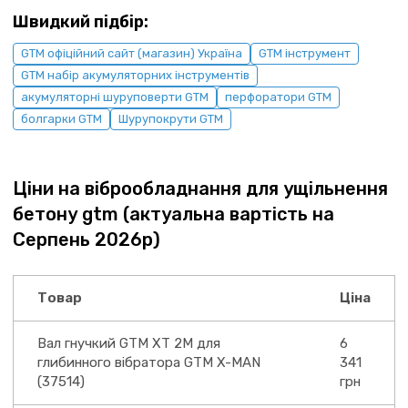
Швидкий підбір:
GTM офіційний сайт (магазин) Україна
GTM інструмент
GTM набір акумуляторних інструментів
акумуляторні шуруповерти GTM
перфоратори GTM
болгарки GTM
Шурупокрути GTM
Ціни на віброобладнання для ущільнення
бетону gtm (актуальна вартість на
Серпень 2026р)
Товар
Ціна
Вал гнучкий GTM XT 2M для
6
глибинного вібратора GTM X-MAN
341
(37514)
грн