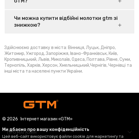
GTM?
Чи можна купити відбійні молотки gtm зі
знижкою?
Здійснюємо доставку в міста: Вінниця, Луцьк, Дніпро,
Житомир, Ужгород, Запоріжжя, Івано-Франківськ, Київ,
Кропивницький, Львів, Миколаїв, Одеса, Полтава, Рівне, Суми,
Тернопіль, Харків, Херсон, Хмельницький,Чернігів, Чернівці та
інші міста та населені пункти України.
© 2026
Інтернет магазин «GTM»
Ми дбаємо про вашу конфіденційність
ПРО МАГАЗИН
Цей веб-сайт використовує файли cookie для маркетингу та