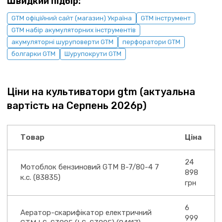
Швидкий підбір:
GTM офіційний сайт (магазин) Україна
GTM інструмент
GTM набір акумуляторних інструментів
акумуляторні шуруповерти GTM
перфоратори GTM
болгарки GTM
Шурупокрути GTM
Ціни на культиватори gtm (актуальна
вартість на Серпень 2026р)
Товар
Ціна
24
Мотоблок бензиновий GTM B-7/80-4 7
898
к.с. (83835)
грн
6
Аератор-скарифікатор електричний
999