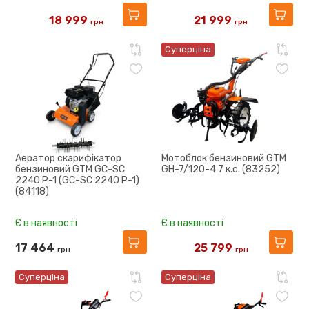
18 999
21 999
грн
грн
20 840
25 227
Суперціна
Аератор скарифікатор
Мотоблок бензиновий GTM
бензиновий GTM GC-SC
GH-7/120-4 7 к.с. (83252)
2240 P-1 (GC-SC 2240 P-1)
(84118)
Є в наявності
Є в наявності
17 464
25 799
грн
грн
36 576
Суперціна
Суперціна