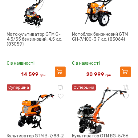
Мотокультиватор GTM G-
Мотоблок бензиновий GTM
4,5/55 бензиновий, 4,5 к.с.
GH-7/100-3 7 к.с. (83064)
(83059)
Є в наявності
Є в наявності
14 599
20 999
грн
грн
20 726
32 918
Суперціна
Суперціна
Культиватор GTM B-7/88-2
Культиватор GTM BG-5/56