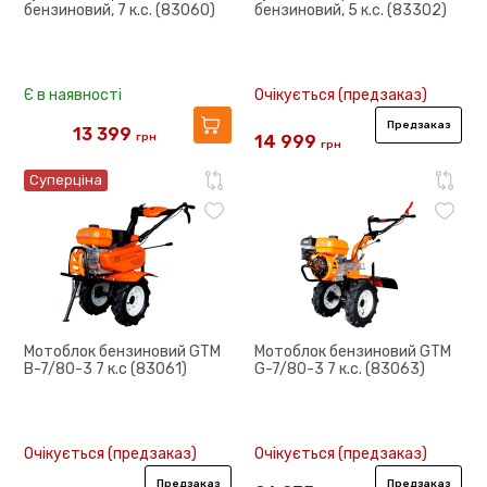
бензиновий, 7 к.с. (83060)
бензиновий, 5 к.с. (83302)
Є в наявності
Очікується (предзаказ)
Предзаказ
13 399
грн
14 999
грн
16 152
21 945
Суперціна
Мотоблок бензиновий GTM
Мотоблок бензиновий GTM
B-7/80-3 7 к.с (83061)
G-7/80-3 7 к.с. (83063)
Очікується (предзаказ)
Очікується (предзаказ)
Предзаказ
Предзаказ