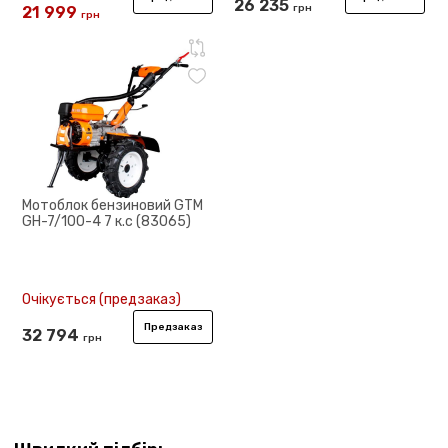
26 235
грн
21 999
грн
24 049
Мотоблок бензиновий GTM
GH-7/100-4 7 к.с (83065)
Очікується (предзаказ)
Предзаказ
32 794
грн