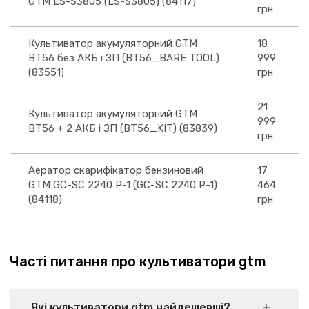
GTM LS-S3805 (LS-S3805) (84117)
грн
Культиватор акумуляторний GTM
18
BT56 без АКБ і ЗП (BT56_BARE TOOL)
999
(83551)
грн
21
Культиватор акумуляторний GTM
999
BT56 + 2 АКБ і ЗП (BT56_KIT) (83839)
грн
Аератор скарифікатор бензиновий
17
GTM GC-SC 2240 P-1 (GC-SC 2240 P-1)
464
(84118)
грн
Часті питання про культиватори gtm
Які культиватори gtm найдешевші?