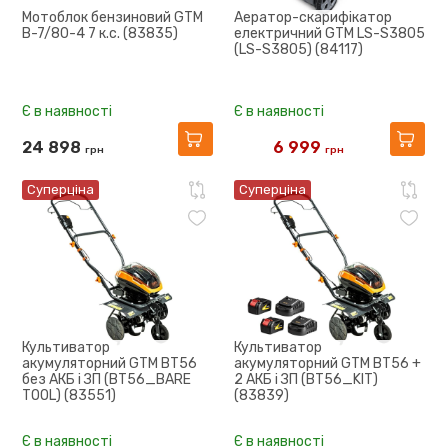
Мотоблок бензиновий GTM
Аератор-скарифікатор
B-7/80-4 7 к.с. (83835)
електричний GTM LS-S3805
(LS-S3805) (84117)
Є в наявності
Є в наявності
24 898
6 999
грн
грн
7 807
Суперціна
Суперціна
Культиватор
Культиватор
акумуляторний GTM BT56
акумуляторний GTM BT56 +
без АКБ і ЗП (BT56_BARE
2 АКБ і ЗП (BT56_KIT)
TOOL) (83551)
(83839)
Є в наявності
Є в наявності