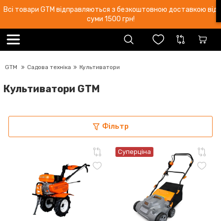
Всі товари GTM відправляються з безкоштовною доставкою від
суми 1500 грн!
GTM
Садова техніка
Культиватори
Культиватори GTM
Фільтр
Суперціна