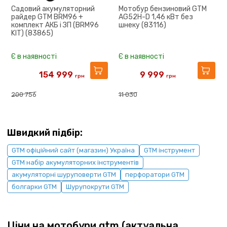
Садовий акумуляторний
Мотобур бензиновий GTM
райдер GTM BRM96 +
AG52H-D 1,46 кВт без
комплект АКБ і ЗП (BRM96
шнеку (83116)
KIT) (83865)
Є в наявності
Є в наявності
154 999
9 999
грн
грн
200 756
11 030
Швидкий підбір:
GTM офіційний сайт (магазин) Україна
GTM інструмент
GTM набір акумуляторних інструментів
акумуляторні шуруповерти GTM
перфоратори GTM
болгарки GTM
Шурупокрути GTM
Ціни на мотобури gtm (актуальна