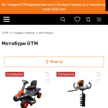
Всі товари GTM відправляються з безкоштовною доставкою від
суми 1500 грн!
GTM
Садова техніка
Мотобури
Мотобури GTM
Фільтр
Суперціна
Суперціна