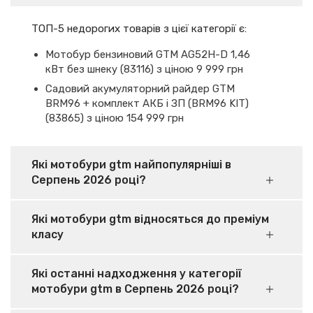
ТОП-5 недорогих товарів з цієї категорії є:
Мотобур бензиновий GTM AG52H-D 1,46
кВт без шнеку (83116) з ціною 9 999 грн
Садовий акумуляторний райдер GTM
BRM96 + комплект АКБ і ЗП (BRM96 KIT)
(83865) з ціною 154 999 грн
Які мотобури gtm найпопулярніші в
Серпень 2026 році?
Які мотобури gtm відносяться до преміум
класу
Які останні надходження у категорії
мотобури gtm в Серпень 2026 році?