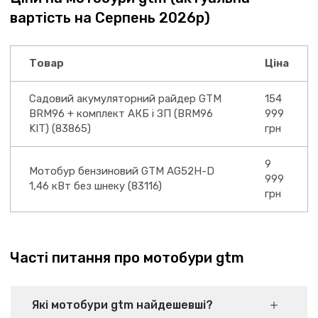
вартість на Серпень 2026р)
Товар
Ціна
Садовий акумуляторний райдер GTM
154
BRM96 + комплект АКБ і ЗП (BRM96
999
KIT) (83865)
грн
9
Мотобур бензиновий GTM AG52H-D
999
1,46 кВт без шнеку (83116)
грн
Часті питання про мотобури gtm
Які мотобури gtm найдешевші?