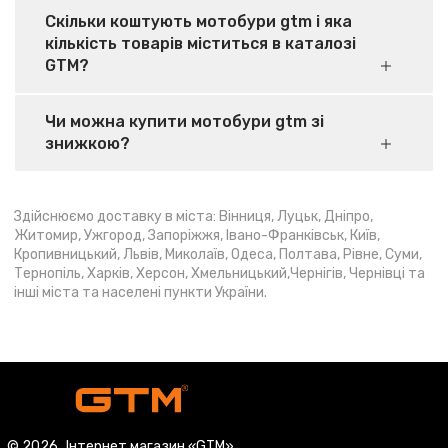
Скільки коштують мотобури gtm і яка
кількість товарів міститься в каталозі
GTM?
Чи можна купити мотобури gtm зі
знижкою?
Здійснюємо доставку в міста: Вінниця, Луцьк, Дніпро,
Житомир, Ужгород, Запоріжжя, Івано-Франківськ, Київ,
Кропивницький, Львів, Миколаїв, Одеса, Полтава, Рівне, Суми,
Тернопіль, Харків, Херсон, Хмельницький,Чернігів, Чернівці та
інші міста та населені пункти України.
© 2026
Інтернет магазин «GTM»