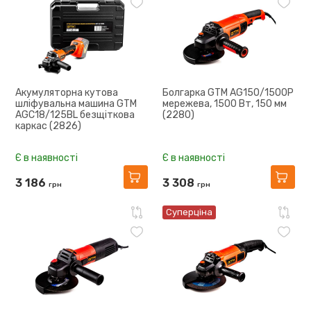
Акумуляторна кутова
Болгарка GTM AG150/1500P
шліфувальна машина GTM
мережева, 1500 Вт, 150 мм
AGC18/125BL безщіткова
(2280)
каркас (2826)
Є в наявності
Є в наявності
3 186
3 308
грн
грн
Суперціна