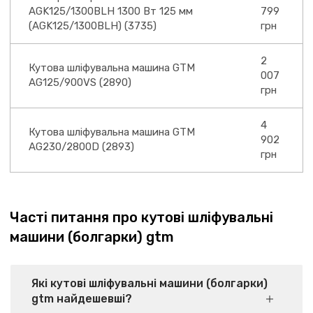
AGK125/1300BLH 1300 Вт 125 мм
799
(AGK125/1300BLH) (3735)
грн
2
Кутова шліфувальна машина GTM
007
AG125/900VS (2890)
грн
4
Кутова шліфувальна машина GTM
902
AG230/2800D (2893)
грн
Часті питання про кутові шліфувальні
машини (болгарки) gtm
Які кутові шліфувальні машини (болгарки)
gtm найдешевші?