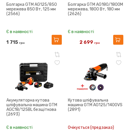
Болгарка GTM AG125/850
Болгарка GTM AG180/1800M
мережева 850 Вт, 125 мм
мережева, 1800 Вт, 180 мм
(2566)
(2626)
Є в наявності
Є в наявності
1 715
2 699
грн
грн
3 665
Акумуляторна кутова
Кутова шліфувальна
шліфувальна машина GTM
машина GTM AG125/1400VS
AGC18/125BL безщіткова
(2891)
(2693)
Є в наявності
Очікується (предзаказ)