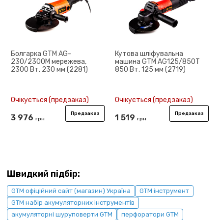
Болгарка GTM AG-
Кутова шліфувальна
230/2300M мережева,
машина GTM AG125/850T
2300 Вт, 230 мм (2281)
850 Вт, 125 мм (2719)
Очікується (предзаказ)
Очікується (предзаказ)
Предзаказ
Предзаказ
3 976
1 519
грн
грн
Швидкий підбір:
GTM офіційний сайт (магазин) Україна
GTM інструмент
GTM набір акумуляторних інструментів
акумуляторні шуруповерти GTM
перфоратори GTM