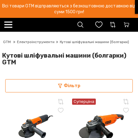
Всі товари GTM відправляються з безкоштовною доставкою від
суми 1500 грн!
GTM
Електроінструменти
Кутові шліфувальні машини (болгарки)
Кутові шліфувальні машини (болгарки)
GTM
Фільтр
Суперціна