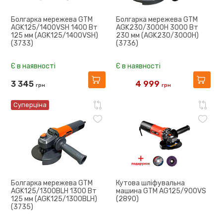
Болгарка мережева GTM
Болгарка мережева GTM
AGK125/1400VSH 1400 Вт
AGK230/3000H 3000 Вт
125 мм (AGK125/1400VSH)
230 мм (AGK230/3000H)
(3733)
(3736)
Є в наявності
Є в наявності
3 345
4 999
грн
грн
5 576
Суперціна
Болгарка мережева GTM
Кутова шліфувальна
AGK125/1300BLH 1300 Вт
машина GTM AG125/900VS
125 мм (AGK125/1300BLH)
(2890)
(3735)