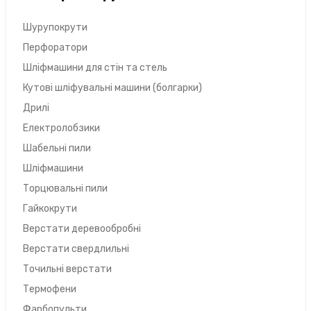
Шурупокрути
Перфоратори
Шліфмашини для стін та стель
Кутові шліфувальні машини (болгарки)
Дрилі
Електролобзики
Шабельні пили
Шліфмашини
Торцювальні пили
Гайкокрути
Верстати деревообробні
Верстати свердлильні
Точильні верстати
Термофени
Фарбопульти