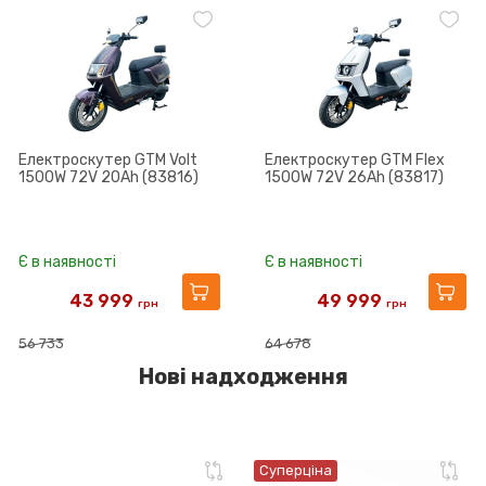
Електроскутер GTM Volt
Електроскутер GTM Flex
1500W 72V 20Ah (83816)
1500W 72V 26Ah (83817)
Є в наявності
Є в наявності
43 999
49 999
грн
грн
56 733
64 678
Нові надходження
Суперціна