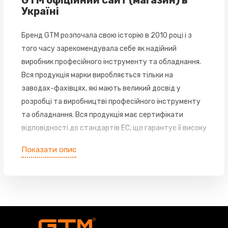
GTM офіційний сайт (магазин) в
Україні
Бренд GTM розпочала свою історію в 2010 році і з
того часу зарекомендувала себе як надійний
виробник професійного інструменту та обладнання.
Вся продукція марки виробляється тільки на
заводах-фахівцях, які мають великий досвід у
розробці та виробництві професійного інструменту
та обладнання. Вся продукція має сертифікати
відповідності до стандартів EC, що гарантує її високу
якість.
Показати опис
GTM купити інструмент в офіційному
фірмовому магазині в Україні
У нас ви можете придбати оригінальну продукцію
GTM за вигідною ціною з доставкою по всій Україні.
GTM надає широкий асортимент професійного