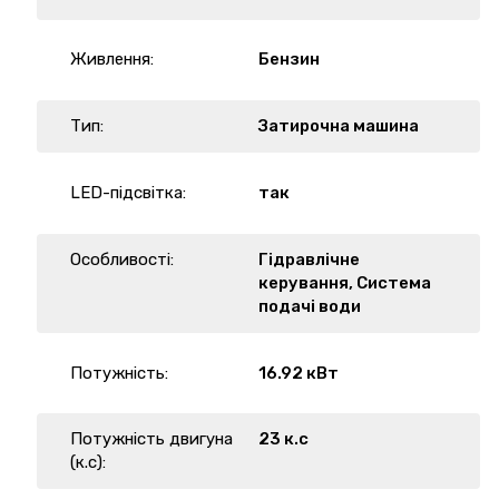
Живлення:
Бензин
Тип:
Затирочна машина
LED-підсвітка:
так
Особливості:
Гідравлічне
керування, Система
подачі води
Потужність:
16.92 кВт
Потужність двигуна
23 к.с
(к.с):