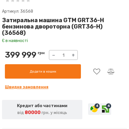
Артикул: 36568
Затиральна машина GTM GRT36-H
бензинова двороторна (GRT36-H)
(36568)
Є в наявності
399 999
грн
−
+
Додати в кошик
Швидке замовлення
Кредит або частинами
4
4
80000
від
грн. у місяць