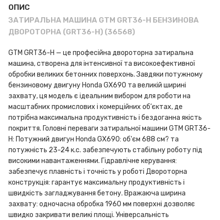
ОПИС
ЗАТИРАЛЬНА МАШИНА GTM GRT36-H БЕНЗИНОВА
ДВОРОТОРНА (GRT36-H) (36568)
GTM GRT36-H — це професійна двороторна затиральна
машина, створена для інтенсивної та високоефективної
обробки великих бетонних поверхонь. Завдяки потужному
бензиновому двигуну Honda GX690 та великій ширині
захвату, ця модель є ідеальним вибором для роботи на
масштабних промислових і комерційних об’єктах, де
потрібна максимальна продуктивність і бездоганна якість
покриття. Головні переваги затиральної машини GTM GRT36-
H: Потужний двигун Honda GX690: об'єм 688 см? та
потужність 23-24 к.с. забезпечують стабільну роботу під
високими навантаженнями. Гідравлічне керування:
забезпечує плавність і точність у роботі Двороторна
конструкція: гарантує максимальну продуктивність і
швидкість загладжування бетону. Вражаюча ширина
захвату: одночасна обробка 1960 мм поверхні дозволяє
швидко закривати великі площі. Універсальність