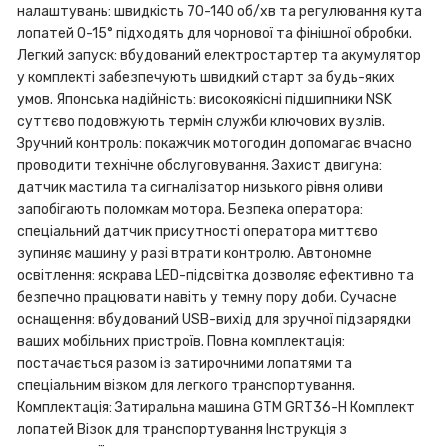
налаштувань: швидкість 70-140 об/хв та регулювання кута
лопатей 0-15° підходять для чорнової та фінішної обробки.
Легкий запуск: вбудований електростартер та акумулятор
у комплекті забезпечують швидкий старт за будь-яких
умов. Японська надійність: високоякісні підшипники NSK
суттєво подовжують термін служби ключових вузлів.
Зручний контроль: покажчик мотогодин допомагає вчасно
проводити технічне обслуговування. Захист двигуна:
датчик мастила та сигналізатор низького рівня оливи
запобігають поломкам мотора. Безпека оператора:
спеціальний датчик присутності оператора миттєво
зупиняє машину у разі втрати контролю. Автономне
освітлення: яскрава LED-підсвітка дозволяє ефективно та
безпечно працювати навіть у темну пору доби. Сучасне
оснащення: вбудований USB-вихід для зручної підзарядки
ваших мобільних пристроїв. Повна комплектація:
постачається разом із затирочними лопатями та
спеціальним візком для легкого транспортування.
Комплектація: Затиральна машина GTM GRT36-H Комплект
лопатей Візок для транспортування Інструкція з