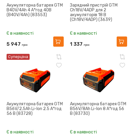
Акумуляторна батарея GTM
Зарядний пристрій GTM
B40V/4Аh 4 А*год 40В
Ch18V/4АDP для 2
(B40V/4Аh) (83553)
акумуляторів 18 В
(Ch18V/4АDP) (3639)
Є в наявності
Є в наявності
5 947
1 337
грн
грн
Суперціна
Акумуляторна батарея GTM
Акумуляторна батарея GTM
B56V/2,5Ah Li-Ion 2.5 А*год
B56V/8Ah Li-Ion 8 А*год 56
56 В (83728)
В (83730)
Є в наявності
Є в наявності