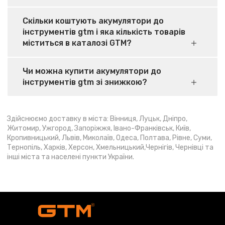
Скільки коштують акумулятори до
інструментів gtm і яка кількість товарів
міститься в каталозі GTM?
Чи можна купити акумулятори до
інструментів gtm зі знижкою?
Здійснюємо доставку в міста: Вінниця, Луцьк, Дніпро,
Житомир, Ужгород, Запоріжжя, Івано-Франківськ, Київ,
Кропивницький, Львів, Миколаїв, Одеса, Полтава, Рівне, Суми,
Тернопіль, Харків, Херсон, Хмельницький,Чернігів, Чернівці та
інші міста та населені пункти України.