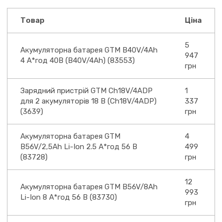
Товар
Ціна
5
Акумуляторна батарея GTM B40V/4Аh
947
4 А*год 40В (B40V/4Аh) (83553)
грн
Зарядний пристрій GTM Ch18V/4АDP
1
для 2 акумуляторів 18 В (Ch18V/4АDP)
337
(3639)
грн
Акумуляторна батарея GTM
4
B56V/2,5Ah Li-Ion 2.5 А*год 56 В
499
(83728)
грн
12
Акумуляторна батарея GTM B56V/8Ah
993
Li-Ion 8 А*год 56 В (83730)
грн