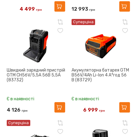
4 499
12 993
грн
грн
5 088
Суперціна
Швидкий зарядний пристрій
Акумуляторна батарея GTM
GTM CH56V/5,5A 56В 5,5А
B56V/4Ah Li-Ion 4 А*год 56
(83732)
В (83729)
Є в наявності
Є в наявності
4 126
6 999
грн
грн
7 579
Суперціна