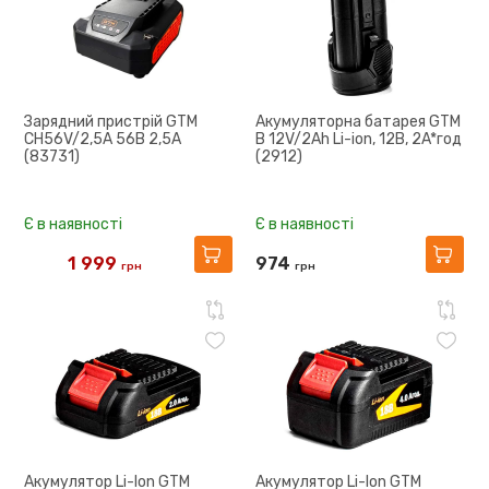
Зарядний пристрій GTM
Акумуляторна батарея GTM
CH56V/2,5A 56В 2,5А
B 12V/2Ah Li-ion, 12B, 2A*год
(83731)
(2912)
Є в наявності
Є в наявності
1 999
974
грн
грн
2 230
Акумулятор Li-Ion GTM
Акумулятор Li-Ion GTM