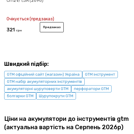
Ch12V/1,5А (2696)
Очікується (предзаказ)
Предзаказ
321
грн
Швидкий підбір:
GTM офіційний сайт (магазин) Україна
GTM інструмент
GTM набір акумуляторних інструментів
акумуляторні шуруповерти GTM
перфоратори GTM
болгарки GTM
Шурупокрути GTM
Ціни на акумулятори до інструментів gtm
(актуальна вартість на Серпень 2026р)