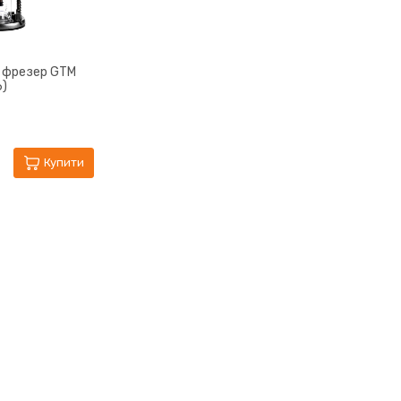
 фрезер GTM
6)
Купити