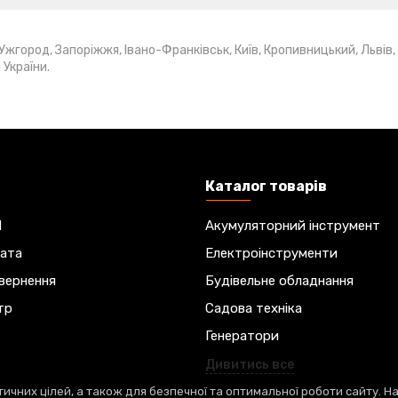
жгород, Запоріжжя, Івано-Франківськ, Київ, Кропивницький, Львів, М
 України.
н
Каталог товарів
M
Акумуляторний інструмент
лата
Електроінструменти
овернення
Будівельне обладнання
тр
Садова техніка
Генератори
Дивитись все
ичних цілей, а також для безпечної та оптимальної роботи сайту. Н