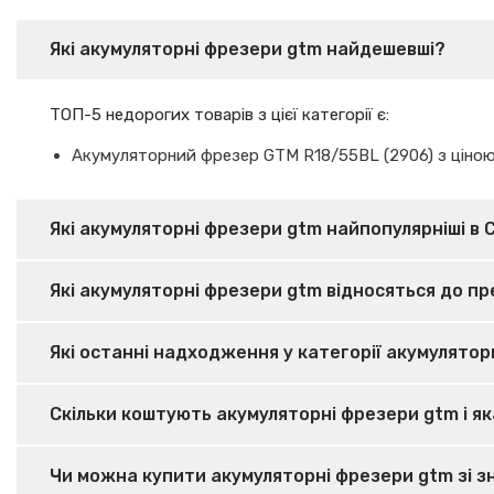
Які акумуляторні фрезери gtm найдешевші?
ТОП-5 недорогих товарів з цієї категорії є:
Акумуляторний фрезер GTM R18/55BL (2906) з ціною
Які акумуляторні фрезери gtm найпопулярніші в 
Які акумуляторні фрезери gtm відносяться до пр
Які останні надходження у категорії акумулятор
Скільки коштують акумуляторні фрезери gtm і яка
Чи можна купити акумуляторні фрезери gtm зі 