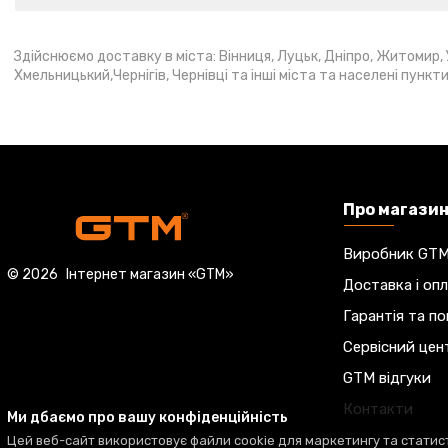
Здійснюємо доставку в міста: Вінниця, Луцьк, Дніпро, Житомир, У
Хмельницький,Чернігів, Чернівці та інші міста та населені пункти
Про магази
Виробник GT
© 2026
Інтернет магазин «GTM»
Доставка і оп
Гарантія та п
Сервісний цен
GTM відгуки
Контакти
Ми дбаємо про вашу конфіденційність
Цей веб-сайт використовує файли cookie для маркетингу та статист