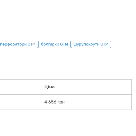
перфоратори GTM
болгарки GTM
Шурупокрути GTM
Ціна
4 656 грн