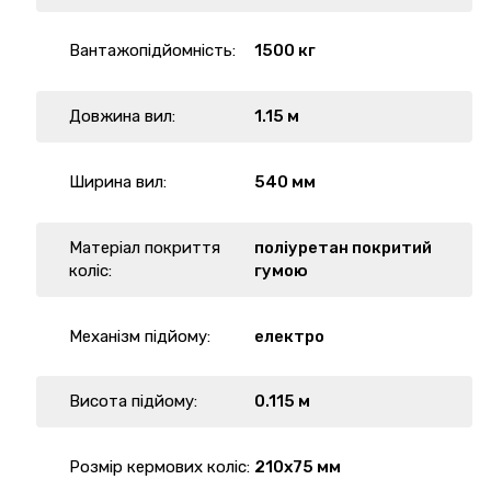
Вантажопідйомність:
1500 кг
Довжина вил:
1.15 м
Ширина вил:
540 мм
Матеріал покриття
поліуретан покритий
коліс:
гумою
Механізм підйому:
електро
Висота підйому:
0.115 м
Розмір кермових коліс:
210х75 мм