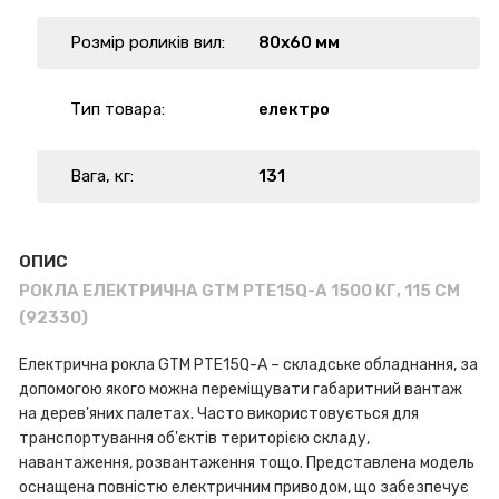
Розмір роликів вил:
80х60 мм
Тип товара:
електро
Вага, кг:
131
ОПИС
РОКЛА ЕЛЕКТРИЧНА GTM PTE15Q-A 1500 КГ, 115 СМ
(92330)
Електрична рокла GTM PTE15Q-A – складське обладнання, за
допомогою якого можна переміщувати габаритний вантаж
на дерев'яних палетах. Часто використовується для
транспортування об'єктів територією складу,
навантаження, розвантаження тощо. Представлена модель
оснащена повністю електричним приводом, що забезпечує