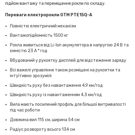
підйом вантажу та переміщення рокли по складу.
Переваги електророкли GTM PTE15Q-A
Повністю електричний механізм
Вантажопідйомність 1500 кг
Рокла живиться від Li-Ion акумулятора в напругою 24 В та
ємністю 23 А * год
Вбудований у рукоятку дисплей для відстеження заряду
Всі важелі управління також розміщені на рукоятки та
інтуїтивно зрозумілі
Швидкість руху без навантаження 4,9 км/год
Швидкість руху із навантаженням 4,3 км/год
Вила мають посилений профіль для більшої витривалості
під час роботи
Довжина вил 115 см, ширина 54 см
Радіус розвороту всього 134 см