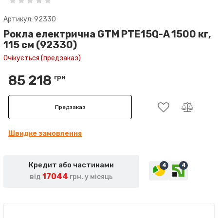
Артикул: 92330
Рокла електрична GTM PTE15Q-A 1500 кг,
115 см (92330)
Очікується (предзаказ)
85 218
грн
Предзаказ
Швидке замовлення
Кредит або частинами
4
4
17044
від
грн. у місяць