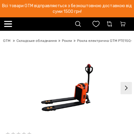
Всі товари GTM відправляються з безкоштовною доставкою від
суми 1500 грн!
GTM
Складське обладнання
Рокли
Рокла електрична GTM PTE15Q-A 