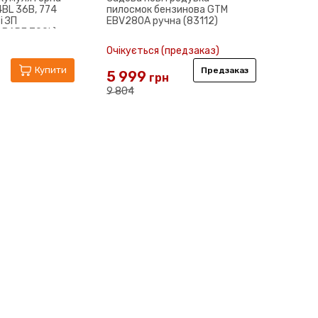
BL 36В, 774
пилосмок бензинова GTM
і ЗП
EBV280A ручна (83112)
BARE TOOL)
Очікується (предзаказ)
Купити
Предзаказ
5 999
грн
9 804