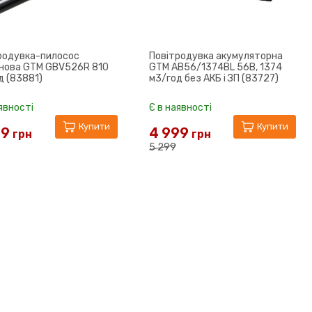
родувка-пилосос
Повітродувка акумуляторна
нова GTM GBV526R 810
GTM AB56/1374BL 56В, 1374
д (83881)
м3/год без АКБ і ЗП (83727)
явності
Є в наявності
Купити
Купити
99
4 999
грн
грн
5 299