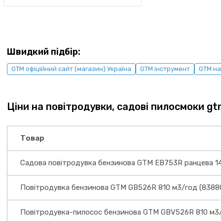
Швидкий підбір:
GTM офіційний сайт (магазин) Україна
GTM інструмент
GTM на
Ціни на повітродувки, садові пилосмоки g
Товар
Садова повітродувка бензинова GTM EB753R ранцева 14
Повітродувка бензинова GTM GB526R 810 м3/год (8388
Повітродувка-пилосос бензинова GTM GBV526R 810 м3/