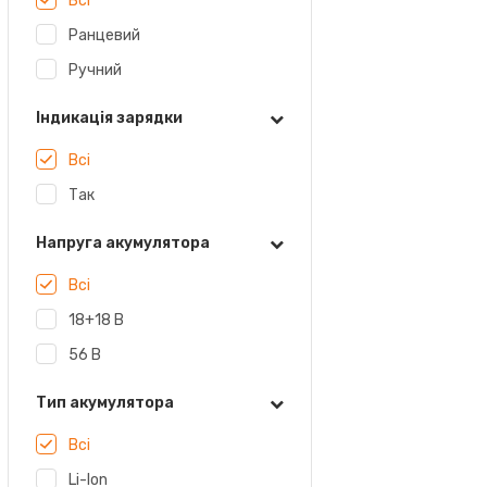
Всі
Ранцевий
Ручний
Індикація зарядки
Всі
Так
Напруга акумулятора
Всі
18+18 В
56 В
Тип акумулятора
Всі
Li-Ion