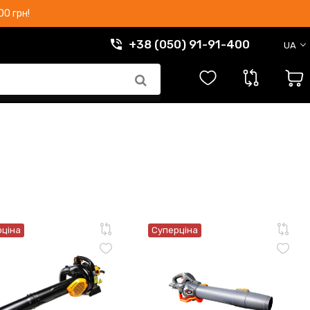
0 грн!
+38 (050) 91-91-400
UA
рціна
Суперціна