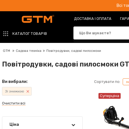
Всі т
ДОСТАВКА І ОПЛАТА
ГАРА
КАТАЛОГ ТОВАРІВ
GTM
Садова техніка
Повітродувки, садові пилосмоки
Повітродувки, садові пилосмоки G
Ви вибрали:
Сортувати по:
з
Зі знижкою
Суперціна
Очистити всі
Ціна