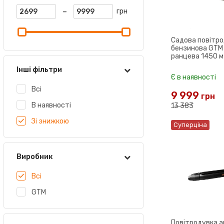
-
грн
Садова повітр
бензинова GTM
ранцева 1450 м
Інші фільтри
Є в наявності
Всі
9 999
грн
В наявності
13 383
Зі знижкою
Суперціна
Виробник
Всі
GTM
Повітродувка 