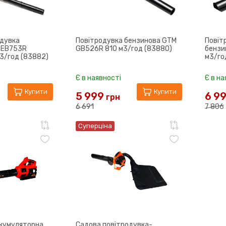
одувка
Повітродувка бензинова GTM
Повіт
 EB753R
GB526R 810 м3/год (83880)
бензи
3/год (83882)
м3/го
Є в наявності
Є в на
Купити
Купити
5 999
6 9
грн
6 691
7 806
Суперціна
акумуляторна
Садова повітродувка-