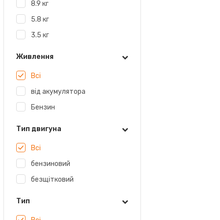
8.9 кг
5.8 кг
3.5 кг
Живлення
Всі
від акумулятора
Бензин
Тип двигуна
Всі
бензиновий
безщітковий
Тип