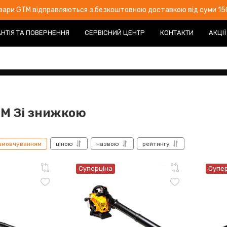
овари GTM відправляються з безкоштовною доставкою від суми 150
НТІЯ ТА ПОВЕРНЕННЯ
СЕРВІСНИЙ ЦЕНТР
КОНТАКТИ
АКЦІЇ
TM Зі знижкою
амовчуванням
ціною
назвою
рейтингу
Суперціна
Супе