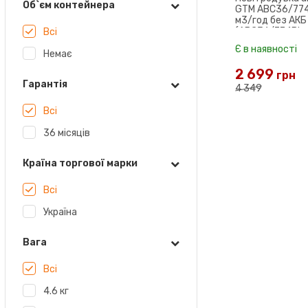
Об`єм контейнера
GTM ABC36/774
м3/год без АКБ 
(ABC36/774BL_
Всі
(83714)
Є в наявності
Немає
2 699
грн
Гарантія
4 349
Всі
36 місяців
Країна торгової марки
Всі
Україна
Вага
Всі
4.6 кг