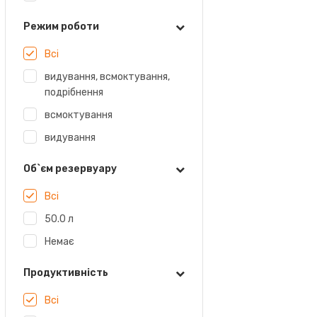
Режим роботи
Всі
видування, всмоктування,
подрібнення
всмоктування
видування
Об`єм резервуару
Всі
50.0 л
Немає
Продуктивність
Всі