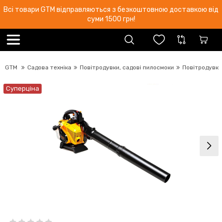
Всі товари GTM відправляються з безкоштовною доставкою від
суми 1500 грн!
GTM
Садова техніка
Повітродувки, садові пилосмоки
Повітродувка
Суперціна