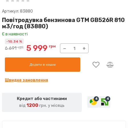
Артикул: 83880
Повітродувка бензинова GTM GB526R 810
м3/год (83880)
Є в наявності
-10.34 %
5 999
грн
6 691
грн
−
+
Додати в кошик
Швидке замовлення
Кредит або частинами
4
4
1200
від
грн. у місяць