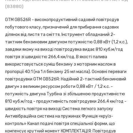
(83880)
GTM GB526R - високопродуктивний садовий повітродув
побутового класу, призначений для прибирання садових
ділянок від листя та сміття. Інструмент обладнаний 2-
тактним бензиновим двигуном потужністю 0,88 кВт (1,2 к.с.),
завдяки якому на виході повітродувка видає 810 куб.м/год
повітря зі швидкістю 266,4 км/год. В якості палива
використовується суміш бензину з моторним маслом в
пропорції 40:1 (на 1 л бензину 25 мл масла). Основні переваги
повітродувки GTM GB526R: Надійний 2-тактний бензиновий
двигун з великим ресурсом роботи 0,88 кВт / 1,2 к.с. -
потужність двигуна Турбіна зі збільшеною продуктивністю
810 куб.м/год - продуктивність повітродувки 266,4 км/год -
швидкість повітря на виході Система легкого запуску
Антивібраційна система на пружинах Функція «круїз-
контроль» Канал подачі повітря спеціальної форми, що
компенсує крутний момент КОМПЛЕКТАЦІЯ: Повітродув