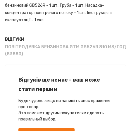
бензиновий GB526R - 1 шт. Труба - 1 шт. Насадка-
концентратор повітряного потоку - 1 шт. Іінструкція з
експлуатації - 1 екз.
ВІДГУКИ
ПОВІТРОДУВКА БЕНЗИНОВА GTM GB526R 810 М3/ГОД
(83880)
Відгуків ще немає - ваш може
стати першим
Буде чудово, якщо ви напишіть своє враження
про товар.
Это поможет другим покупателям сделать
правильный выбор.