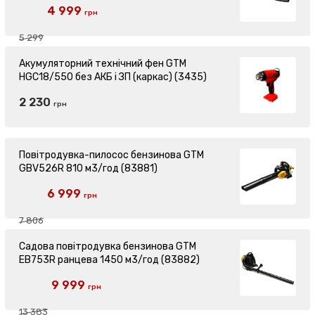
4 999
грн
5 299
Акумуляторний технічний фен GTM
HGC18/550 без АКБ і ЗП (каркас) (3435)
2 230
грн
Повітродувка-пилосос бензинова GTM
GBV526R 810 м3/год (83881)
6 999
грн
7 806
Садова повітродувка бензинова GTM
EB753R ранцева 1450 м3/год (83882)
9 999
грн
13 383