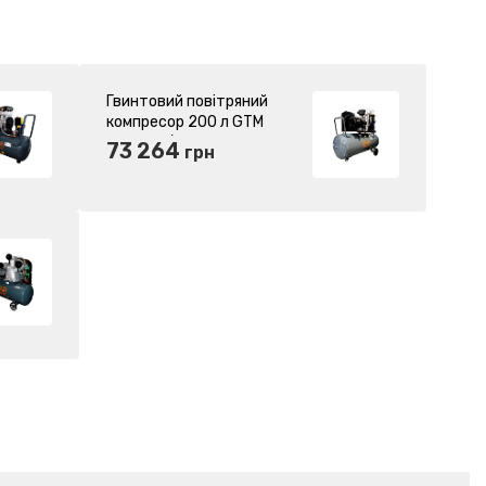
Гвинтовий повітряний
компресор 200 л GTM
DLG5.5V/inv масляний
73 264
грн
380В/інвертор
(DLG5.5V/inv) (27350)