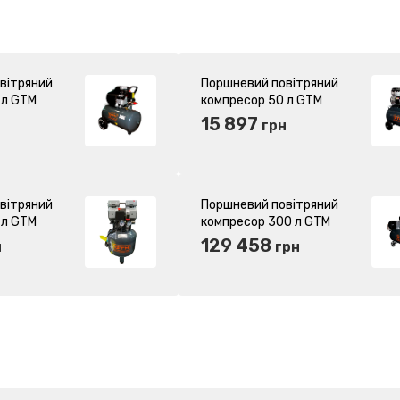
вітряний
Поршневий повітряний
 л GTM
компресор 50 л GTM
сляний
KCW1500-50L
15 897
грн
безмасляний (27154)
вітряний
Поршневий повітряний
 л GTM
компресор 300 л GTM
KCJ3120-300L ремінний
129 458
н
грн
(27371)
(27162)