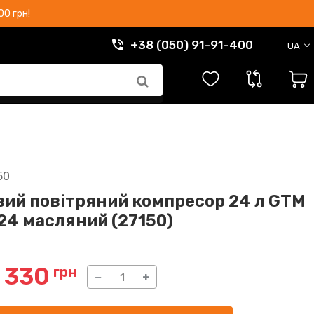
0 грн!
+38 (050) 91-91-400
UA
50
ий повітряний компресор 24 л GTM
4 масляний (27150)
 330
грн
−
+