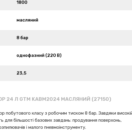
1800
масляний
8 бар
однофазний (220 В)
23,5
Р 24 Л GTM KABM2024 МАСЛЯНИЙ (27150)
р побутового класу з робочим тиском 8 бар. Завдяки високі
ь для більшості базових завдань: продування поверхонь,
розпилювачів і малого пневмоінструменту.