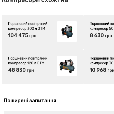
Компресори схожі на
Поршневий повітряний
Поршневий по
компресор 300 л GTM
компресор 50
KCJ3100-300L ремінний
KABM2050 ма
104 475
8 630
грн
грн
(27161)
(27151)
Поршневий повітряний
Поршневий по
компресор 120 л GTM
компресор 30
KC2090A-120L ремінний
KAWL750-30L
48 830
10 968
грн
гр
(27158)
безмасляний 
Поширені запитання