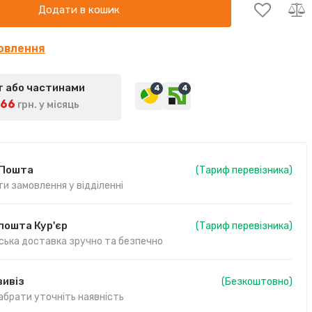
Додати в кошик
овлення
 або частинами
4
4
266
грн. у місяць
 Пошта
(Тариф перевізника)
и замовлення у відділенні
пошта Кур'єр
(Тариф перевізника)
ська доставка зручно та безпечно
ивіз
(Безкоштовно)
абрати уточніть наявність