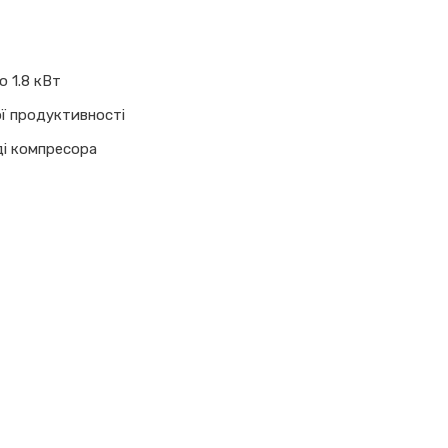
 1.8 кВт
ої продуктивності
ді компресора