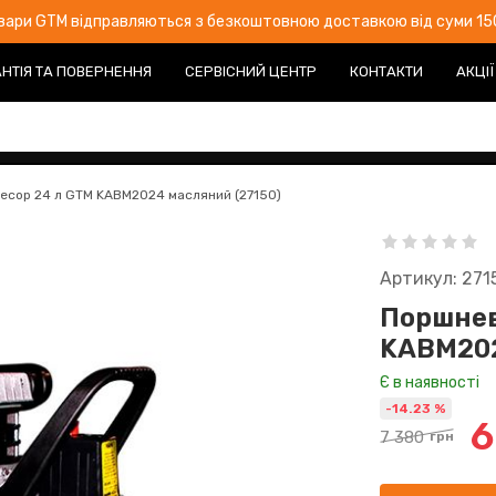
овари GTM відправляються з безкоштовною доставкою від суми 150
НТІЯ ТА ПОВЕРНЕННЯ
СЕРВІСНИЙ ЦЕНТР
КОНТАКТИ
АКЦІЇ
есор 24 л GTM KABM2024 масляний (27150)
Артикул: 271
Поршнев
KABM202
Є в наявності
-14.23 %
6
7 380
грн