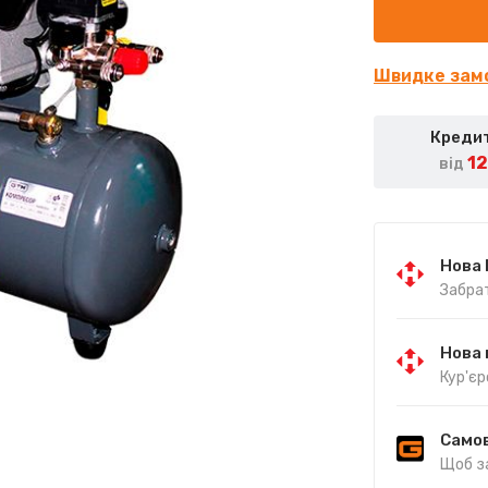
Швидке зам
Кредит
1
від
Нова
Забрат
Нова 
Кур'єр
Самов
Щоб з