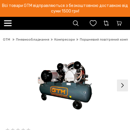
Всі товари GTM відправляються з безкоштовною доставкою від
суми 1500 грн!
GTM
Пневмообладнання
Компресори
Поршневий повітряний компр