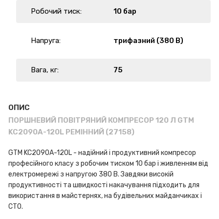
Робочий тиск:
10 бар
Напруга:
трифазний (380 В)
Вага, кг:
75
ОПИС
ПОРШНЕВИЙ ПОВІТРЯНИЙ КОМПРЕСОР 120 Л GTM
KC2090A-120L РЕМІННИЙ (27158)
GTM KC2090A-120L - надійний і продуктивний компресор
професійного класу з робочим тиском 10 бар і живленням від
електромережі з напругою 380 В. Завдяки високій
продуктивності та швидкості накачування підходить для
використання в майстернях, на будівельних майданчиках і
СТО.