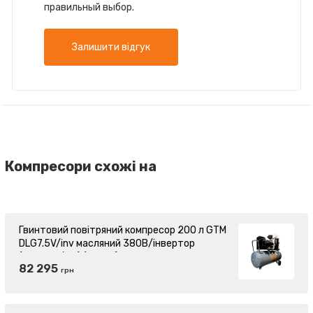
правильный выбор.
Залишити відгук
Компресори схожі на
Гвинтовий повітряний компресор 200 л GTM
DLG7.5V/inv масляний 380В/інвертор
(DLG7.5V/inv) (27351)
82 295
грн