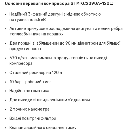
Основні переваги компресора GTM KC2090A-120L:
Надійний 3-фазний двигун із мідною обмоткою
потужністю 5,5 кВт
Активне примусове охолодження двигуна та великі ребра
теплообмінника на поршнях
Два поршні зі збільшеним до 90 мм діаметром для більшої
продуктивності
670 л/хв - максимальна продуктивність на виході
компресора
Сталевий ресивер на 120 л
10 бар - робочий тиск
Надійна автоматика
Два виходи зі швидкознімним з'єднанням
2 точних манометра
Вхідні повітряні фільтри
Клапан аварійного скидання тиску