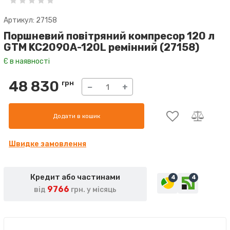
Артикул: 27158
Поршневий повітряний компресор 120 л
GTM KC2090A-120L ремінний (27158)
Є в наявності
48 830
грн
−
+
Додати в кошик
Швидке замовлення
Кредит або частинами
4
4
9766
від
грн. у місяць