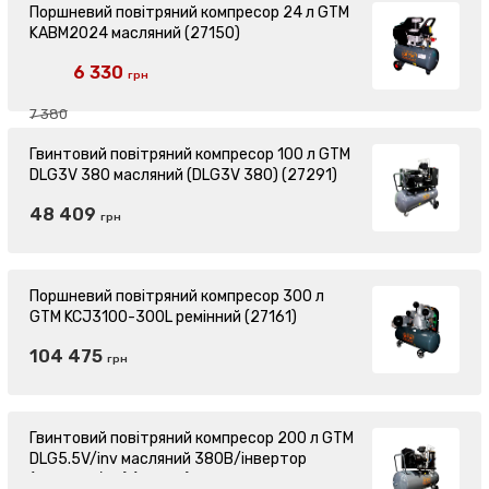
Поршневий повітряний компресор 24 л GTM
KABM2024 масляний (27150)
6 330
грн
7 380
Гвинтовий повітряний компресор 100 л GTM
DLG3V 380 масляний (DLG3V 380) (27291)
48 409
грн
Поршневий повітряний компресор 300 л
GTM KCJ3100-300L ремінний (27161)
104 475
грн
Гвинтовий повітряний компресор 200 л GTM
DLG5.5V/inv масляний 380В/інвертор
(DLG5.5V/inv) (27350)