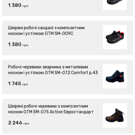
Євростандарт р.41 (869997)
1 380
грн
Шкіряні робочі сандалі з композитним
носком і устілкою GTM SM-009C
Євростандарт р.44 (870044)
1 380
грн
Робочі черевики зварника з металевим
носком і устілкою GTM SM-072 Comfort р.43
(869959)
1 745
грн
Шкіряні робочі черевики з композитним
носком GTM SM-075 Active Євростандарт
р.41 (870507)
2 246
грн