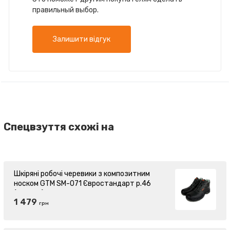
правильный выбор.
Залишити відгук
Спецвзуття схожі на
Шкіряні робочі черевики з композитним
носком GTM SM-071 Євростандарт р.46
(870371)
1 479
грн