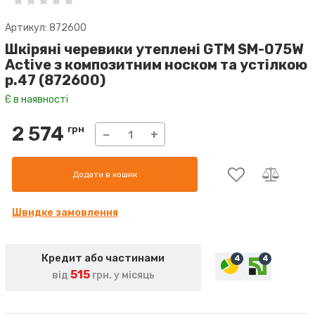
Артикул: 872600
Шкіряні черевики утеплені GTM SM-075W
Active з композитним носком та устілкою
р.47 (872600)
Є в наявності
2 574
грн
−
+
Додати в кошик
Швидке замовлення
Кредит або частинами
4
4
515
від
грн. у місяць