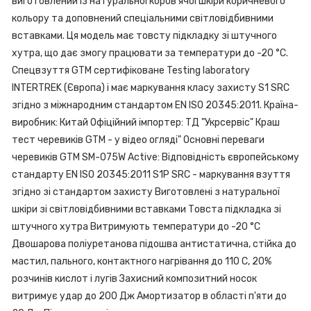
виготовлений із натуральної коров'ячої шкіри коричневого
кольору та доповнений спеціальними світловідбивними
вставками. Ця модель має товсту підкладку зі штучного
хутра, що дає змогу працювати за температури до -20 °С.
Спецвзуття GTM сертифіковане Testing laboratory
INTERTREK (Європа) і має маркування класу захисту S1 SRC
згідно з міжнародним стандартом EN ISO 20345:2011. Країна-
виробник: Китай Офіційний імпортер: ТД "Укрсервіс" Краш
тест черевиків GTM - у відео огляді" Основні переваги
черевиків GTM SM-075W Active: Відповідність європейському
стандарту EN ISO 20345:2011 S1P SRC - маркування взуття
згідно зі стандартом захисту Виготовлені з натуральної
шкіри зі світловідбивними вставками Товста підкладка зі
штучного хутра Витримують температури до -20 °С
Двошарова поліуретанова підошва антистатична, стійка до
мастил, пального, контактного нагрівання до 110 С, 20%
розчинів кислот і лугів Захисний композитний носок
витримує удар до 200 Дж Амортизатор в області п'яти до