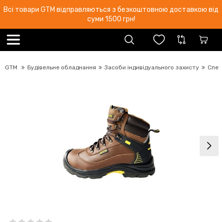
Всі товари GTM відправляються з безкоштовною доставкою від
суми 1500 грн!
GTM
Будівельне обладнання
Засоби індивідуального захисту
Спец