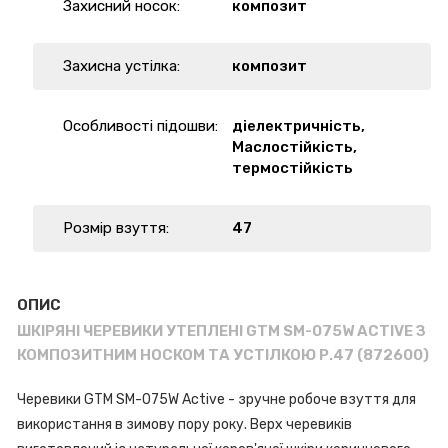
Захисний носок:
композит
Захисна устілка:
композит
Особливості підошви:
діелектричність,
Маслостійкість,
термостійкість
Розмір взуття:
47
ОПИС
ШКІРЯНІ ЧЕРЕВИКИ УТЕПЛЕНІ GTM SM-075W ACTIVE З
КОМПОЗИТНИМ НОСКОМ ТА УСТІЛКОЮ Р.47 (872600)
Черевики GTM SM-075W Active - зручне робоче взуття для
використання в зимову пору року. Верх черевиків