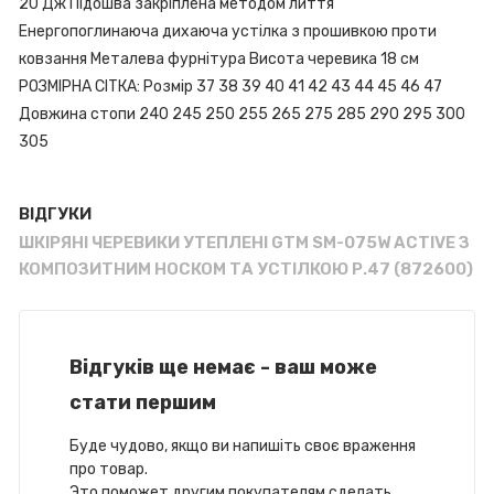
20 Дж Підошва закріплена методом лиття
Енергопоглинаюча дихаюча устілка з прошивкою проти
ковзання Металева фурнітура Висота черевика 18 см
РОЗМІРНА СІТКА: Розмір 37 38 39 40 41 42 43 44 45 46 47
Довжина стопи 240 245 250 255 265 275 285 290 295 300
305
ВІДГУКИ
ШКІРЯНІ ЧЕРЕВИКИ УТЕПЛЕНІ GTM SM-075W ACTIVE З
КОМПОЗИТНИМ НОСКОМ ТА УСТІЛКОЮ Р.47 (872600)
Відгуків ще немає - ваш може
стати першим
Буде чудово, якщо ви напишіть своє враження
про товар.
Это поможет другим покупателям сделать