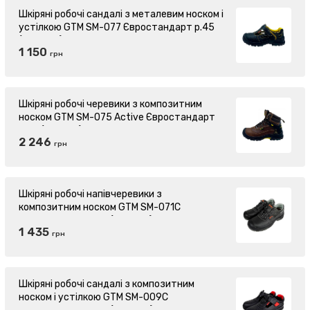
Шкіряні робочі сандалі з металевим носком і
устілкою GTM SM-077 Євростандарт р.45
(869246)
1 150
грн
Шкіряні робочі черевики з композитним
носком GTM SM-075 Active Євростандарт
р.44 (870510)
2 246
грн
Шкіряні робочі напівчеревики з
композитним носком GTM SM-071C
Євростандарт р.41 (870097)
1 435
грн
Шкіряні робочі сандалі з композитним
носком і устілкою GTM SM-009C