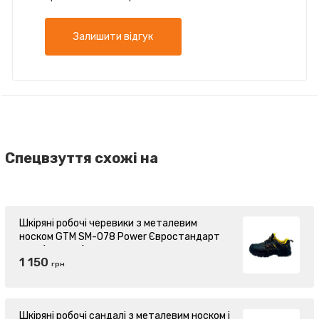
Залишити відгук
Спецвзуття схожі на
Шкіряні робочі черевики з металевим
носком GTM SM-078 Power Євростандарт
р.46 (869481)
1 150
грн
Шкіряні робочі сандалі з металевим носком і