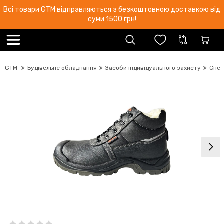
Всі товари GTM відправляються з безкоштовною доставкою від
суми 1500 грн!
GTM
Будівельне обладнання
Засоби індивідуального захисту
Спец