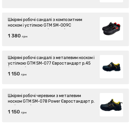
Шкіряні робочі сандалі з композитним
носком і устілкою GTM SM-009C
Євростандарт р.46 (870056)
1 380
грн
Шкіряні робочі сандалі з металевим носком і
устілкою GTM SM-077 Євростандарт р.45
(869246)
1 150
грн
Шкіряні робочі черевики з металевим
носком GTM SM-078 Power Євростандарт р.
39 (869331)
1 150
грн