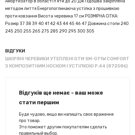
Амортизатор в області п'яти до 20 Дж Підошва закріплена
методом лиття Енергопоглинаюча устілка з прошивкою
проти ковзання Висота черевика 17 см РОЗМІРНА СІТКА:
Розмір 37 38 39 40 41 42 43 44 45 46 47 Довжина стопи 240
245 250 255 265 275 285 290 295 300 305
ВІДГУКИ
ШКІРЯНІ ЧЕРЕВИКИ УТЕПЛЕНІ GTM SM-071W COMFORT
З КОМПОЗИТНИМ НОСКОМ І УСТІЛКОЮ Р.44 (872586)
Відгуків ще немає - ваш може
стати першим
Буде чудово, якщо ви напишіть своє враження
про товар.
Это поможет другим покупателям сделать
правильный выбор.