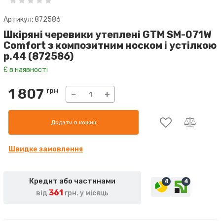
Артикул: 872586
Шкіряні черевики утеплені GTM SM-071W
Comfort з композитним носком і устілкою
р.44 (872586)
Є в наявності
1 807
грн
−
+
Додати в кошик
Швидке замовлення
Кредит або частинами
4
4
361
від
грн. у місяць