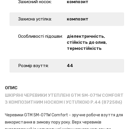
Захисний носок:
композит
Захисна устілка:
композит
Особливості підошви:
діелектричність,
стійкість до олив,
термостійкість
Розмір взуття:
44
ОПИС
ШКІРЯНІ ЧЕРЕВИКИ УТЕПЛЕНІ GTM SM-071W COMFORT
З КОМПОЗИТНИМ НОСКОМ І УСТІЛКОЮ Р.44 (872586)
Черевики GTM SM-071W Comfort - зручне робоче взуття для
використання в зимову пору року. Верх черевиків