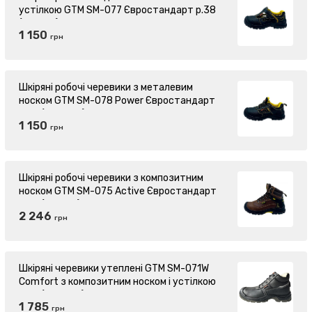
устілкою GTM SM-077 Євростандарт р.38
(869116)
1 150
грн
Шкіряні робочі черевики з металевим
носком GTM SM-078 Power Євростандарт
р.40 (869340)
1 150
грн
Шкіряні робочі черевики з композитним
носком GTM SM-075 Active Євростандарт
р.45 (870511)
2 246
грн
Шкіряні черевики утеплені GTM SM-071W
Comfort з композитним носком і устілкою
р.42 (872584)
1 785
грн