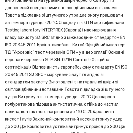
виготовлений із натуральної шкіри чорного кольору та
доповнений спеціальними світловідбивними вставками.
Товста підкладка зі штучного хутра дає змогу працювати
за температури до -20 °С. Спецвзуття GTM сертифіковане
Testing laboratory INTERTREK (Європа) і має маркування
класу захисту S3 SRC згідно з міжнародним стандартом EN
ISO 20345:2011. Країна-виробник: Китай Офіційний імпортер:
ТД "Укрсервіс" тест черевиків GTM - у відео огляді" Основні
переваги черевиків GTM SM-071W Comfort: Офіційна
сертифікація Відповідність європейському стандарту EN ISO
20345:2011 S3 SRC - маркування взуття згідно зі
стандартом захисту Виготовлені з натуральної шкіри зі
світловідбивними вставками Товста підкладка зі штучного
хутра Витримують температури до -20 °С Двошарова
поліуретанова підошва антистатична, стійка до мастил,
палива, контактного нагрівання до 110 С, 20% розчинів
кислот і лугів Захисний композитний носок витримує удар
до 200 Дж Композитна устілка витримує прокол до 200 Дж