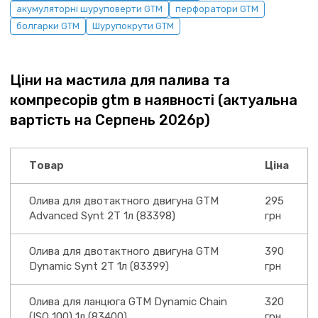
акумуляторні шуруповерти GTM
перфоратори GTM
болгарки GTM
Шурупокрути GTM
Ціни на мастила для палива та
компресорів gtm в наявності (актуальна
вартість на Серпень 2026р)
Товар
Ціна
Олива для двотактного двигуна GTM
295
Advanced Synt 2T 1л (83398)
грн
Олива для двотактного двигуна GTM
390
Dynamic Synt 2T 1л (83399)
грн
Олива для ланцюга GTM Dynamic Chain
320
(ISO 100) 1л (83400)
грн