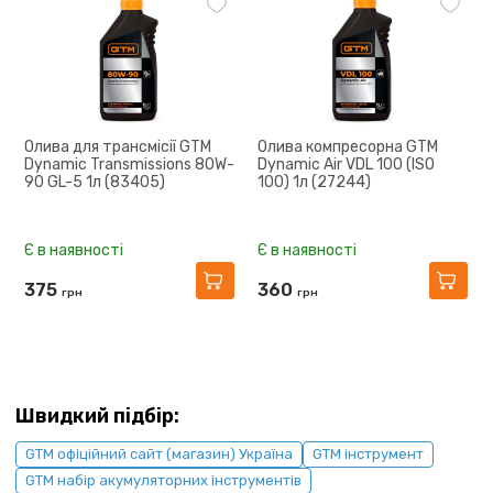
Олива для трансмісії GTM
Олива компресорна GTM
Dynamic Transmissions 80W-
Dynamic Air VDL 100 (ISO
90 GL-5 1л (83405)
100) 1л (27244)
Є в наявності
Є в наявності
375
360
грн
грн
Швидкий підбір:
GTM офіційний сайт (магазин) Україна
GTM інструмент
GTM набір акумуляторних інструментів