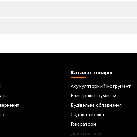
н
Каталог товарів
M
Акумуляторний інструмент
лата
Електроінструменти
овернення
Будівельне обладнання
тр
Садова техніка
Генератори
Дивитись все