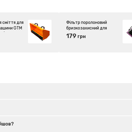
 сміття для
Фільтр поролоновий
 машини GTM
бризкозахисний для
09)
пилососа GTM JN501
179
грн
(11290)
ійшов?