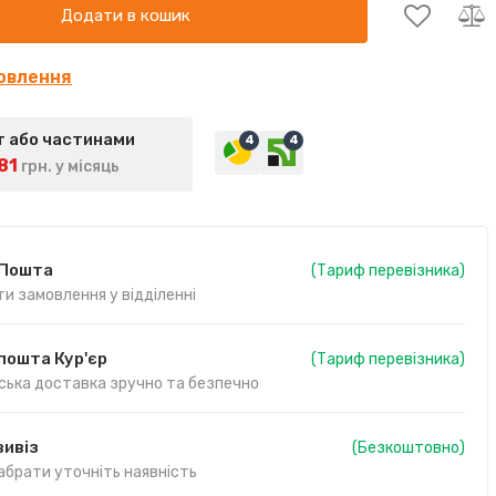
Додати в кошик
овлення
 або частинами
4
4
81
грн. у місяць
 Пошта
(Тариф перевізника)
и замовлення у відділенні
пошта Кур'єр
(Тариф перевізника)
ська доставка зручно та безпечно
ивіз
(Безкоштовно)
абрати уточніть наявність