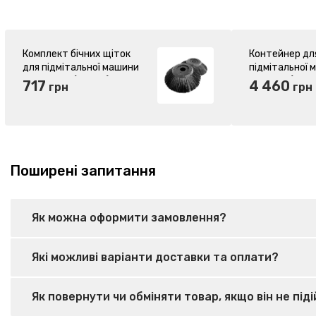
Комплект бічних щіток
Контейнер для
для підмітальної машини
підмітальної
GTM MS68 (32314)
SW800E (836
717
4 460
грн
грн
Поширені запитання
Як можна оформити замовлення?
Які можливі варіанти доставки та оплати?
Як повернути чи обміняти товар, якщо він не під