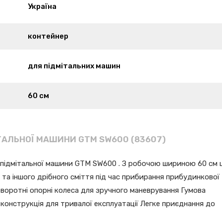
Україна
контейнер
для підмітальних машин
60 см
ТАЛЬНОЇ МАШИНИ GTM SW600 (83607)
 підмітальної машини GTM SW600 . З робочою шириною 60 см 
 та іншого дрібного сміття під час прибирання прибудинкової
оворотні опорні колеса для зручного маневрування Гумова
 конструкція для тривалої експлуатації Легке приєднання до