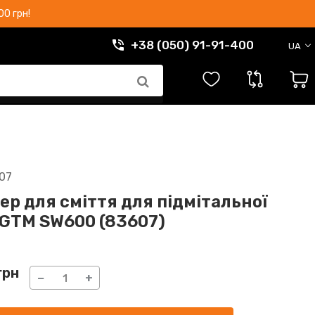
0 грн!
+38 (050) 91-91-400
UA
07
ер для сміття для підмітальної
GTM SW600 (83607)
грн
−
+