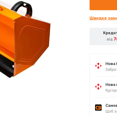
Швидке зам
Кредит
7
від
Нова
Забрат
Нова 
Кур'єр
Самов
Щоб з