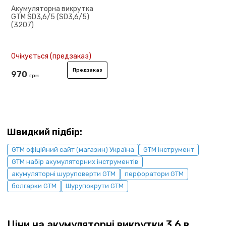
Акумуляторна викрутка
GTM SD3,6/5 (SD3,6/5)
(3207)
Очікується (предзаказ)
Предзаказ
970
грн
Швидкий підбір:
GTM офіційний сайт (магазин) Україна
GTM інструмент
GTM набір акумуляторних інструментів
акумуляторні шуруповерти GTM
перфоратори GTM
болгарки GTM
Шурупокрути GTM
Ціни на акумуляторні викрутки 3.6 в