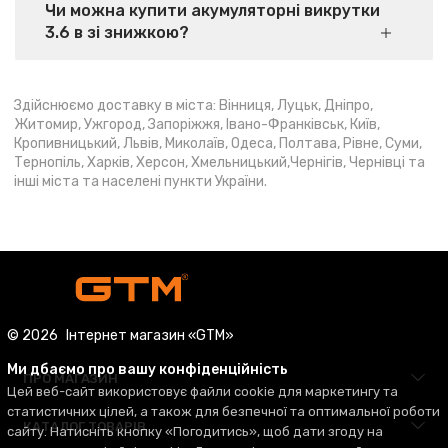
Чи можна купити акумуляторні викрутки
3.6 в зі знижкою?
Здійснюємо доставку в міста: Вінниця, Луцьк, Дніпро,
Житомир, Ужгород, Запоріжжя, Івано-Франківськ, Київ,
Кропивницький, Львів, Миколаїв, Одеса, Полтава, Рівне, Суми,
Тернопіль, Харків, Херсон, Хмельницький,Чернігів, Чернівці та
інші міста та населені пункти України.
© 2026
Інтернет магазин «GTM»
Ми дбаємо про вашу конфіденційність
ПРО МАГАЗИН
Цей веб-сайт використовує файли cookie для маркетингу та
статистичних цілей, а також для безпечної та оптимальної роботи
КАТАЛОГ ТОВАРІВ
сайту. Натисніть кнопку «Погодитись», щоб дати згоду на