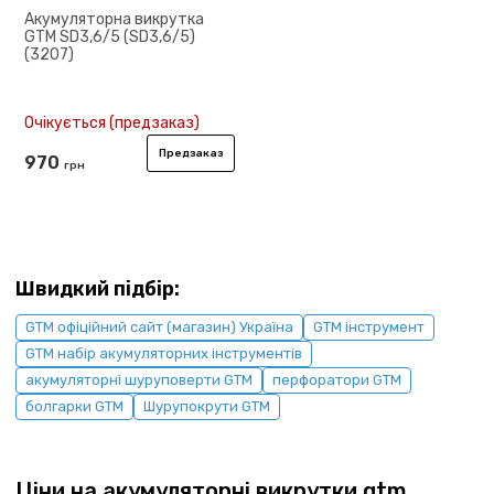
Акумуляторна викрутка
GTM SD3,6/5 (SD3,6/5)
(3207)
Очікується (предзаказ)
Предзаказ
970
грн
Швидкий підбір:
GTM офіційний сайт (магазин) Україна
GTM інструмент
GTM набір акумуляторних інструментів
акумуляторні шуруповерти GTM
перфоратори GTM
болгарки GTM
Шурупокрути GTM
Ціни на акумуляторні викрутки gtm