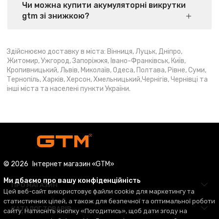
Чи можна купити акумуляторні викрутки
gtm зі знижкою?
Здійснюємо доставку в міста: Вінниця, Луцьк, Дніпро,
Житомир, Ужгород, Запоріжжя, Івано-Франківськ, Київ,
Кропивницький, Львів, Миколаїв, Одеса, Полтава, Рівне, Суми,
Тернопіль, Харків, Херсон, Хмельницький,Чернігів, Чернівці та
інші міста та населені пункти України.
© 2026
Інтернет магазин «GTM»
Ми дбаємо про вашу конфіденційність
ПРО МАГАЗИН
Цей веб-сайт використовує файли cookie для маркетингу та
статистичних цілей, а також для безпечної та оптимальної роботи
КАТАЛОГ ТОВАРІВ
сайту. Натисніть кнопку «Погодитись», щоб дати згоду на