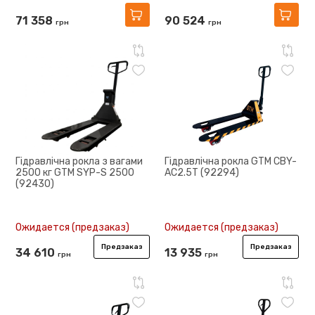
71 358
90 524
грн
грн
Гідравлічна рокла з вагами
Гідравлічна рокла GTM CBY-
2500 кг GTM SYP-S 2500
AC2.5T (92294)
(92430)
Ожидается (предзаказ)
Ожидается (предзаказ)
Предзаказ
Предзаказ
34 610
13 935
грн
грн