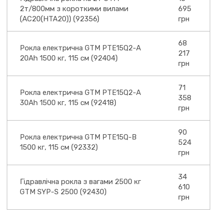
2т/800мм з короткими вилами
695
(AC20(HTA20)) (92356)
грн
68
Рокла електрична GTM PTE15Q2-A
217
20Ah 1500 кг, 115 см (92404)
грн
71
Рокла електрична GTM PTE15Q2-A
358
30Ah 1500 кг, 115 см (92418)
грн
90
Рокла електрична GTM PTE15Q-B
524
1500 кг, 115 см (92332)
грн
34
Гідравлічна рокла з вагами 2500 кг
610
GTM SYP-S 2500 (92430)
грн