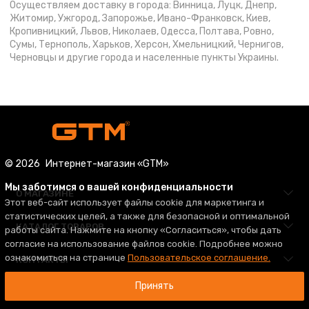
Осуществляем доставку в города: Винница, Луцк, Днепр,
Житомир, Ужгород, Запорожье, Ивано-Франковск, Киев,
Кропивницкий, Львов, Николаев, Одесса, Полтава, Ровно,
Сумы, Тернополь, Харьков, Херсон, Хмельницкий, Чернигов,
Черновцы и другие города и населенные пункты Украины.
© 2026
Интернет-магазин «GTM»
Мы заботимся о вашей конфиденциальности
О МАГАЗИНЕ
Этот веб-сайт использует файлы cookie для маркетинга и
статистических целей, а также для безопасной и оптимальной
КАТАЛОГ ТОВАРОВ
работы сайта. Нажмите на кнопку «Согласиться», чтобы дать
согласие на использование файлов cookie. Подробнее можно
ознакомиться на странице
Пользовательское соглашение.
КОНТАКТЫ
Принять