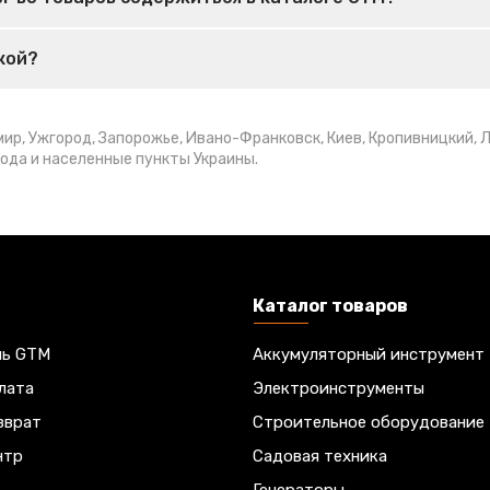
кой?
р, Ужгород, Запорожье, Ивано-Франковск, Киев, Кропивницкий, Ль
рода и населенные пункты Украины.
Каталог товаров
ль GTM
Аккумуляторный инструмент
лата
Электроинструменты
зврат
Строительное оборудование
нтр
Садовая техника