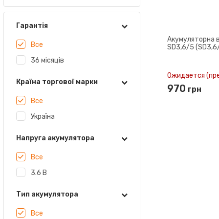
Гарантія
Акумуляторна 
Все
SD3,6/5 (SD3,6
36 місяців
Ожидается (пр
Країна торгової марки
970
грн
Все
Україна
Напруга акумулятора
Все
3.6 В
Тип акумулятора
Все