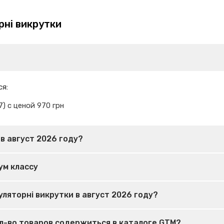
рні викрутки
ся:
) с ценой 970 грн
в август 2026 году?
ум классу
ляторні викрутки в август 2026 году?
ол-во товаров содержиться в каталоге GTM?