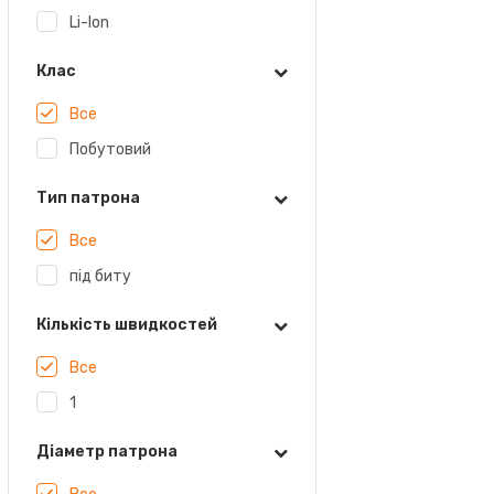
Li-Ion
Клас
Все
Побутовий
Тип патрона
Все
під биту
Кількість швидкостей
Все
1
Діаметр патрона