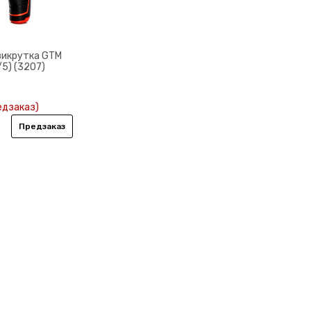
викрутка GTM
/5) (3207)
едзаказ)
Предзаказ