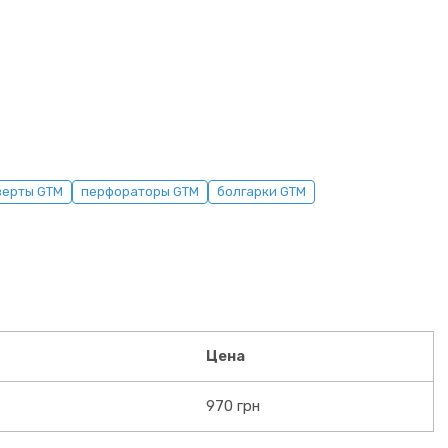
верты GTM
перфораторы GTM
болгарки GTM
Цена
970 грн