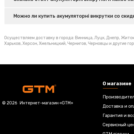
Можно ли купить акумуляторні викрутки со скид
Осуществляем доставку в города: Винница, Луцк, Днепр, Житоми
Харьков, Херсон, Хмельницкий, Чернигов, Черновцы и другие го
О магазине
Производите
© 2026
Интернет-магазин «GTM»
Доставка и оп
Гарантия и во
Сервисный це